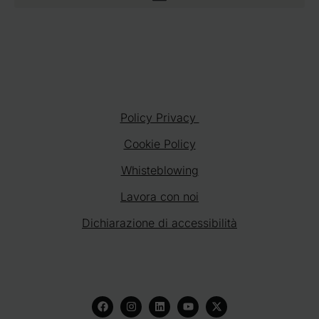
Policy Privacy
Cookie Policy
Whisteblowing
Lavora con noi
Dichiarazione di accessibilità
F
I
L
Y
X
a
n
i
o
-