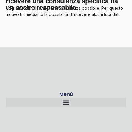
ricevere una consulenza specifica da
un nostro responsabile.
Vogliamo offrirti la migliore consulenza possibile. Per questo
motivo ti chiediamo la possibilità di ricevere alcuni tuoi dati.
Menù