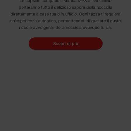
Le capsule compatibili Mitaca MPS al nocciolino
porteranno tutto il delizioso sapore della nocciola
direttamente a casa tua o in ufficio. Ogni tazza ti regalerà
un’esperienza autentica, permettendoti di gustare il gusto
ricco e avvolgente della nocciola ovunque tu sia.
Scopri di più