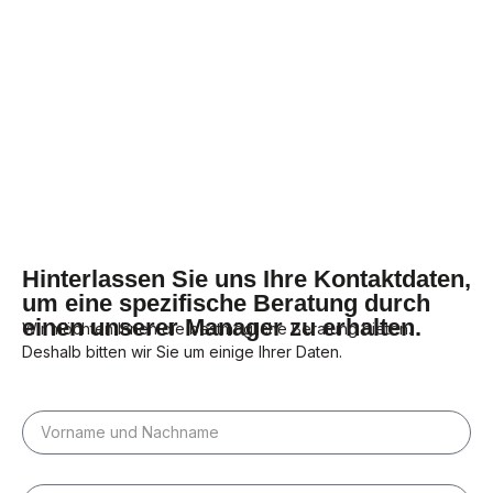
Hinterlassen Sie uns Ihre Kontaktdaten,
um eine spezifische Beratung durch
einen unserer Manager zu erhalten.
Wir möchten Ihnen die bestmögliche Beratung bieten.
Deshalb bitten wir Sie um einige Ihrer Daten.