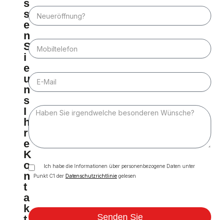
s
s
e
n
S
i
e
u
n
s
I
h
r
e
K
o
Ich habe die Informationen über personenbezogene Daten unter
n
Punkt C1 der
Datenschutzrichtlinie
gelesen
t
a
k
Senden Sie
t