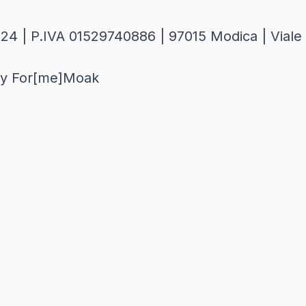
i 2024 | P.IVA 01529740886 | 97015 Modica | Viale
by For[me]Moak
e realizzati in collaborazione con Ellethic
SCOPRILA ORA