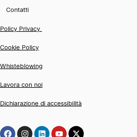
Contatti
Policy Privacy
Cookie Policy
Whisteblowing
Lavora con noi
Dichiarazione di accessibilità
F
I
L
Y
X