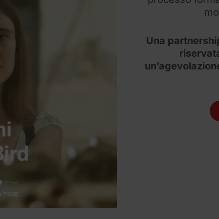
mod
Una partnership
riservat
un’agevolazione