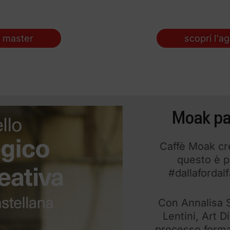
l master
scopri l'a
Moak par
Caffè Moak cre
questo è p
#dallafordal
Con Annalisa 
Lentini, Art D
processo format