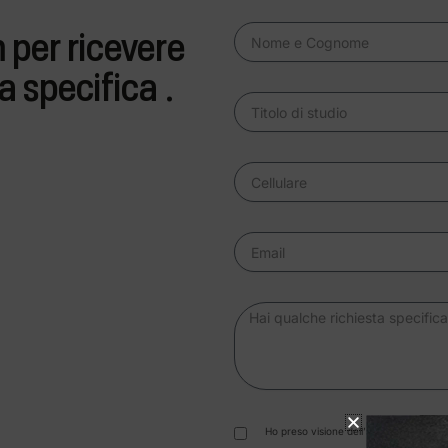
 per ricevere
 specifica .
Ho preso visione dell’informativa dei dati