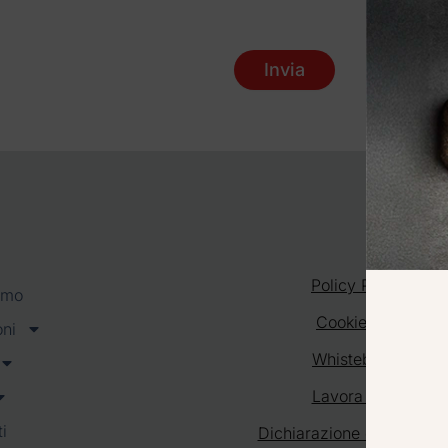
Invia
Policy Privacy
amo
Cookie Policy
oni
Whisteblowing
Lavora con noi
i
Dichiarazione di accessibi