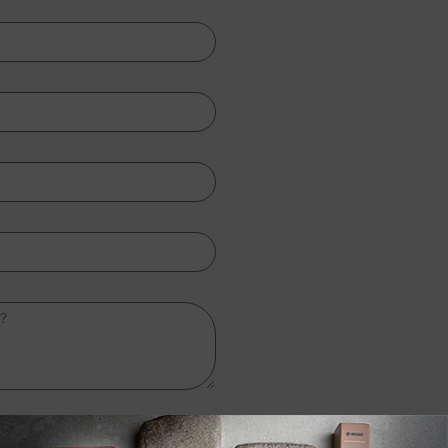
 personali di cui al punto C1 della
privacy