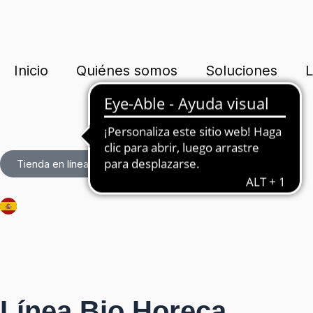
Ir
al
contenido
Inicio
Quiénes somos
Soluciones
L
Tienda en línea
Línea Bio Horeca